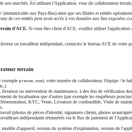
 de nos marchés. En utilisant l'Application, vous (le collaborateur terrain
immatriculée aux Pays-Bas) ainsi que ses filiales et entités opératio
cune de ces entités peut avoir accès à vos données aux fins exposées ci-
terrain d'ACE.
Si vous êtes client d'ACE, veuillez utiliser l'applicatio
-livreur ou travailleur indépendant, contactez le bureau ACE de votre p
rateur terrain
par exemple
), votre numéro de collaborateur, l'équipe / le hu
prenom.nom
c.).
 livraison ou intervention de maintenance, à des fins de vérification des v
ements de localisation que d'autres (par exemple les enquêteurs ponctuel
émonstration, KYC, Vente, Livraison de combustible, Visite de maintena
n.
avail (photos de pièces d'identité, signatures clients, photos avant/apr
 travailleurs indépendants rémunérés via le flux de paiement de l'Appli
e, modèle d'appareil, version du système d'exploitation, version de l'appli