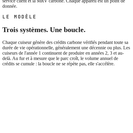
service client et la MRV carbone. Chaque appareil est un point de
donnée.
LE MODÈLE
Trois systèmes. Une boucle.
Chaque cuiseur génère des crédits carbone vérifiés pendant toute sa
durée de vie opérationnelle, généralement une décennie ou plus. Les
cuiseurs de l'année 1 continuent de produire en années 2, 3 et au-
delà. Au fur et à mesure que le parc croît, le volume annuel de
crédits se cumule : la boucle ne se répète pas, elle s'accélère.
01
Déployer
Le cuiseur atteint un ménage sur l’un des cinq marchés d’ACE.
02
Capturer
Le microprocesseur embarqué enregistre chaque session de cuisson.
03