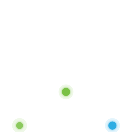
Vérifier
Un VVB indépendant contrôle les données selon les critères de performance
terrain.
04
Générer
Les crédits vérifiés produisent des revenus carbone Article 6.
05
Amplifier
Les revenus financent la prochaine vague de déploiements.